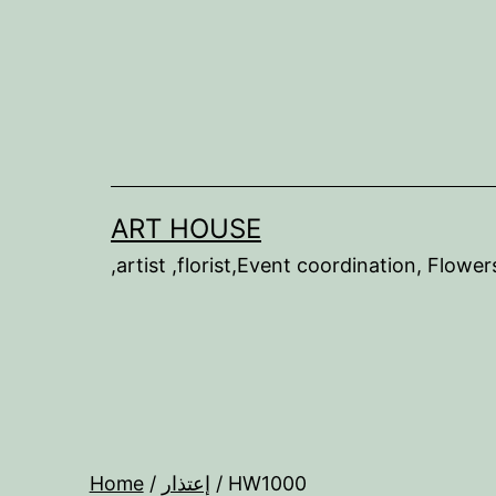
Skip
to
content
ART HOUSE
Home
/
إعتذار
/ HW1000