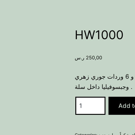
HW1000
ر.س
250,00
تحتوي هذه الباقة على 8 بيبي روز زهري و 6 وردات جوري زهري
وجبسوفيليا داخل سلة .
HW1000
Add t
quantity
Categories:
مولود جديد
,
شكراً
,
ء