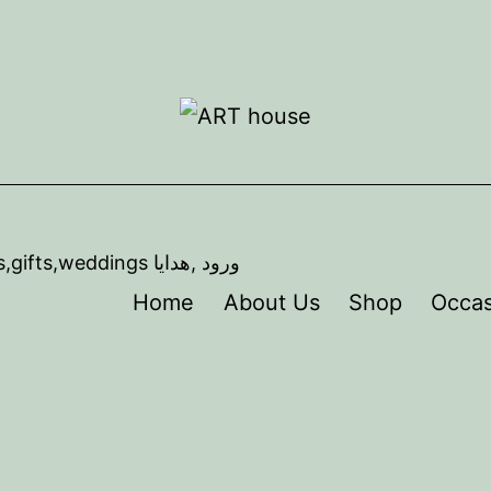
,artist ,florist,Event coordination, Flowers,gifts,weddings ورود ,هدايا
Home
About Us
Shop
Occas