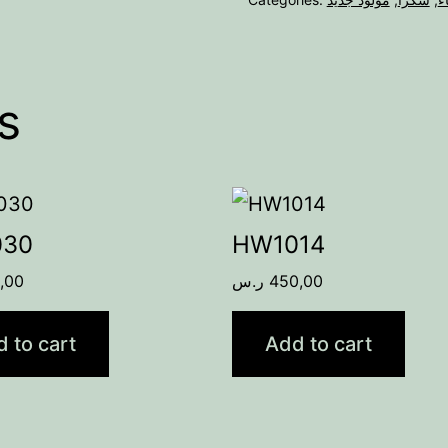
s
030
HW1014
,00
ر.س
450,00
 to cart
Add to cart