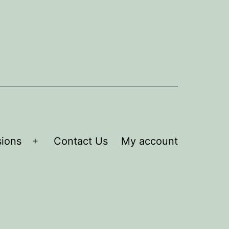
ions
Contact Us
My account
Open
menu