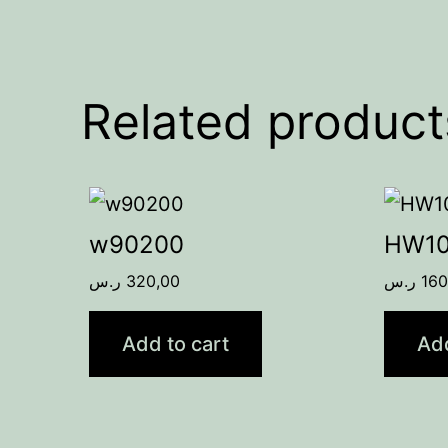
Related product
w90200
HW1
ر.س
320,00
ر.س
160
Add to cart
Add