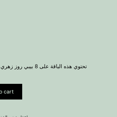
o cart
تمني بالشفا
,
إعتذار