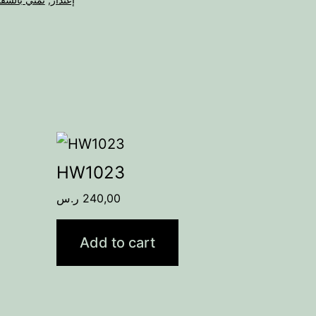
HW1023
ر.س
240,00
Add to cart