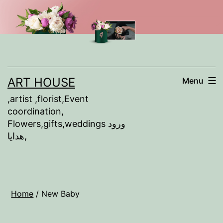
Skip
to
content
ART HOUSE
Menu
,artist ,florist,Event
coordination,
Flowers,gifts,weddings ورود
,هدايا
Home
/ New Baby