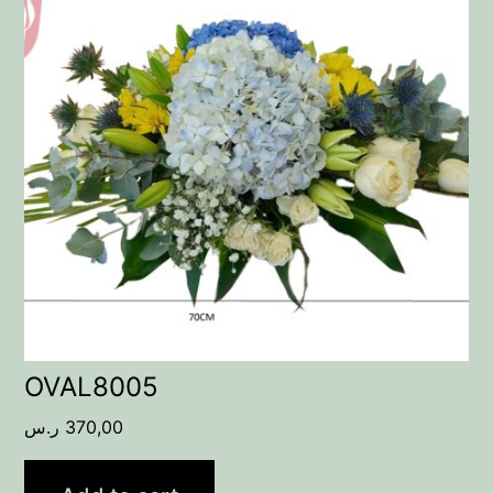
OVAL8005
ر.س
370,00