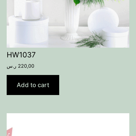
HW1037
ر.س
220,00
Add to cart