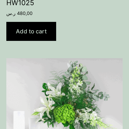
HW1025
ر.س
480,00
Add to cart