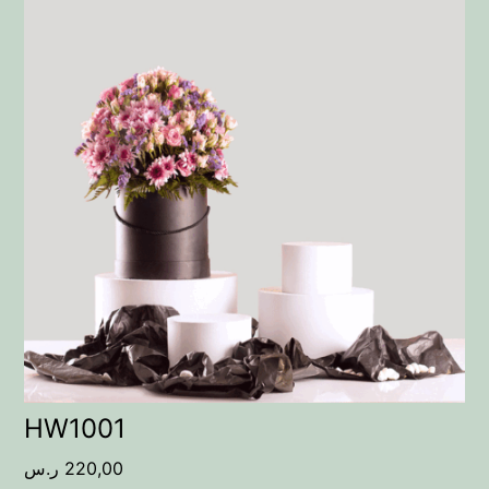
HW1001
ر.س
220,00