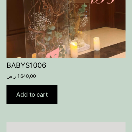
BABYS1006
ر.س
1.640,00
Add to cart