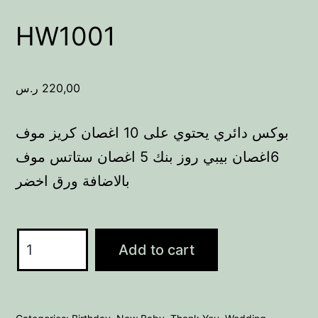
HW1001
ر.س
220,00
بوكس دائري يحتوي على 10 اغصان كريز موف
6اغصان بيبي روز بنك 5 اغصان ستاتس موف
بالاضافة ورق اخضر
HW1001
Add to cart
quantity