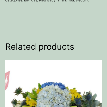
Categories:
Birthday
,
New Baby
,
Thank You
,
Wedding
Related products