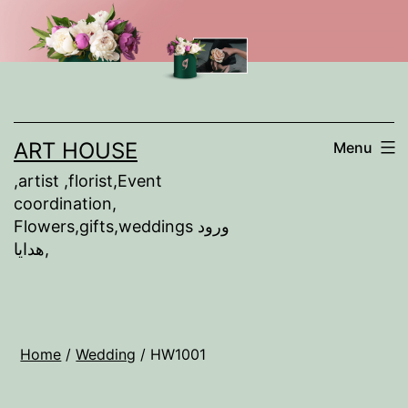
Skip
to
content
ART HOUSE
Menu
,artist ,florist,Event
coordination,
Flowers,gifts,weddings ورود
,هدايا
Home
/
Wedding
/ HW1001