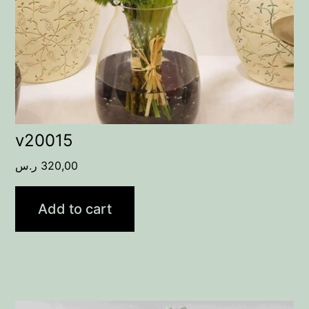
v20015
ر.س
320,00
Add to cart