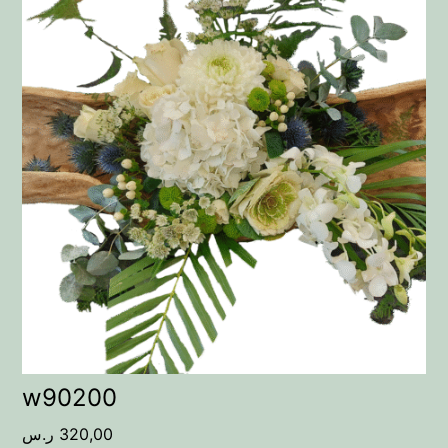
w90200
320,00
ر.س