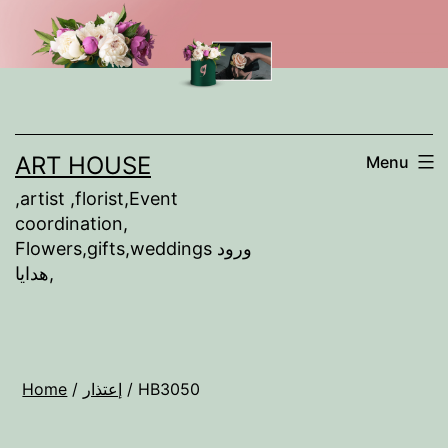
Skip
to
content
ART HOUSE
Menu
,artist ,florist,Event
coordination,
Flowers,gifts,weddings ورود
,هدايا
/ HB3050
إعتذار
/
Home