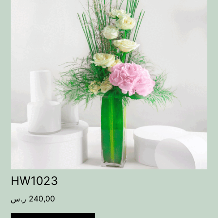
HW1023
240,00
ر.س