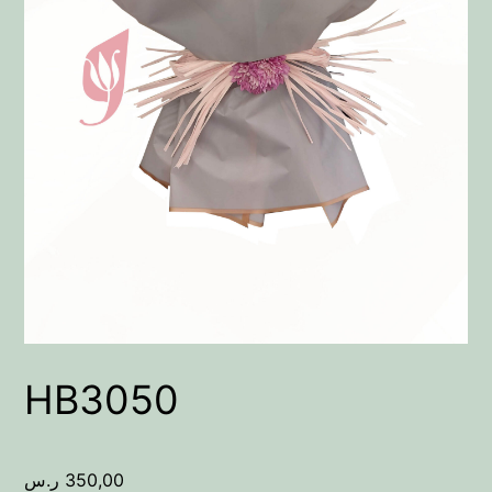
HB3050
350,00
ر.س